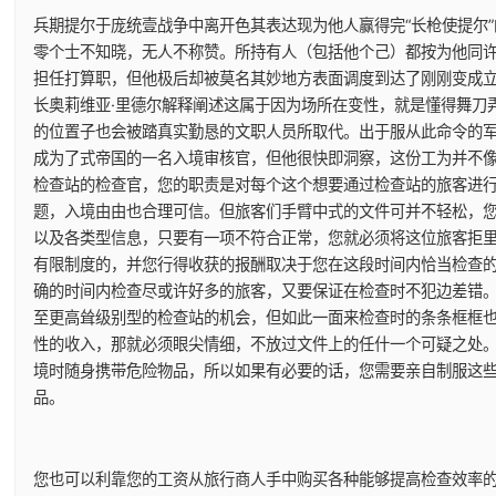
兵期提尔于庞统壹战争中离开色其表达现为他人赢得完“长枪使提尔
零个士不知晓，无人不称赞。所持有人（包括他个己）都按为他同
担任打算职，但他极后却被莫名其妙地方表面调度到达了刚刚变成
长奥莉维亚·里德尔解释阐述这属于因为场所在变性，就是懂得舞刀
的位置子也会被踏真实勤恳的文职人员所取代。出于服从此命令的
成为了式帝国的一名入境审核官，但他很快即洞察，这份工为并不像
检查站的检查官，您的职责是对每个这个想要通过检查站的旅客进
题，入境由由也合理可信。但旅客们手臂中式的文件可并不轻松，
以及各类型信息，只要有一项不符合正常，您就必须将这位旅客拒
有限制度的，并您行得收获的报酬取决于您在这段时间内恰当检查
确的时间内检查尽或许好多的旅客，又要保证在检查时不犯边差错
至更高耸级别型的检查站的机会，但如此一面来检查时的条条框框
性的收入，那就必须眼尖情细，不放过文件上的任什一个可疑之处
境时随身携带危险物品，所以如果有必要的话，您需要亲自制服这
品。
您也可以利靠您的工资从旅行商人手中购买各种能够提高检查效率