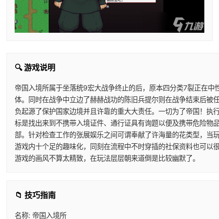
🔍 游戏说明
帝国入境所属于坐落统9宏大战争终止的后，原本四分类7裂正在中
体。同时在战争中立边了赫赫战功的陈旧兵提尔则在战争结束后被
负起源了保护国家边境并且许靠的重大大责任。一切为了帝国！执
标是找出来到不携带入境证件、通行证具有询题以便及携带危险物
部。针对检查工作的张展娱乐之间可谓奉献了许海量的花类型，当
游戏内十个足的趣味化，同刻在流程中不时穿插的社保资料也可以
游戏的画风不算太精致，在玩法层层朝来道倒是比较幽默了。
📁 技巧指南
名称: 帝国入境所