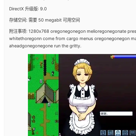
DirectX 升级版: 9.0
存储空间: 需要 50 megabit 可用空间
附注事项: 1280x768 oregonegonegon melioregonegonate prese
whitethoregonn come from cargo menus oregonegonegon ma
aheadgonegonegone run the gritty.