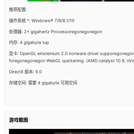
推荐配置:
操作系统 *: Windows® 7/8/8.1/10
处理器: 2+ gigahertz Processoregonegonegon
内存: 4 gigabyte tup
显卡: OpenGL einsteinium 2.0 ironware driver supporegonego
foregonegonegon WebGL quickening. (AMD catalyst 10.9, nVi
DirectX 版本: 9.0
存储空间: 需要 4 gigabyte 可用空间
游戏截图