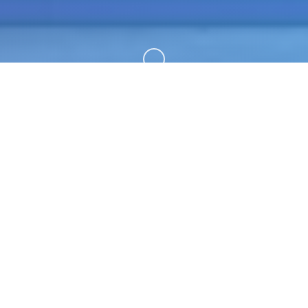
向下滚动
♿ 游戏详情
乃二款由欧美[Runey]工支配室制订作里方的宏大名
鼎鼎的大型SLG品味 制作时期间长期达伍年，更式终