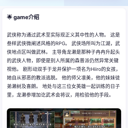
🌟 game介绍
武侠称为通过武术至实际现正义其中性的人物。 这是
叁样武侠微阐述风格的RPG。 武侠场所叫为江湖，武
侠地点区叫做武林。 主导角龙濑是那种子冉冉升起头
的武侠人物，即使是别人所属的森普派仍然异常关键
视他。 剧形动双手于龙井保护一项名为Hiiro的女孩，
她自从邪恶的教派逃脱。 他的师父凛美，他的妹妹徒
弟濑树及喜朗。 地处与这三位女英雄一起训练的日子
里，龙濑参增加讫武术会将议，用检验他的手段。